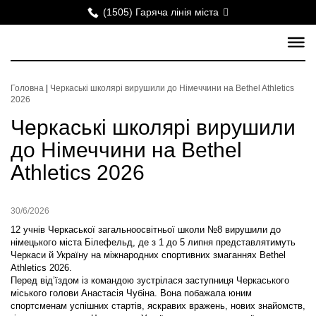
(1505) Гаряча лінія міста
Головна
|
Черкаські школярі вирушили до Німеччини на Bethel Athletics
2026
Черкаські школярі вирушили
до Німеччини на Bethel
Athletics 2026
30/6/2026
12 учнів Черкаської загальноосвітньої школи №8 вирушили до
німецького міста Білефельд, де з 1 до 5 липня представлятимуть
Черкаси й Україну на міжнародних спортивних змаганнях Bethel
Athletics 2026.
Перед від’їздом із командою зустрілася заступниця Черкаського
міського голови Анастасія Чубіна. Вона побажала юним
спортсменам успішних стартів, яскравих вражень, нових знайомств,