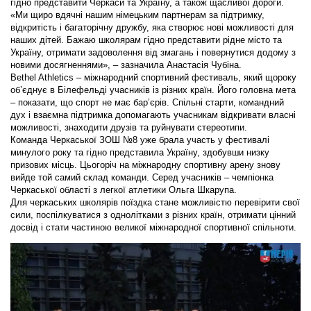
гідно представити Черкаси та Україну, а також щасливої дороги.
«Ми щиро вдячні нашим німецьким партнерам за підтримку,
відкритість і багаторічну дружбу, яка створює нові можливості для
наших дітей. Бажаю школярам гідно представити рідне місто та
Україну, отримати задоволення від змагань і повернутися додому з
новими досягненнями», – зазначила Анастасія Чубіна.
Bethel Athletics – міжнародний спортивний фестиваль, який щороку
об’єднує в Білефельді учасників із різних країн. Його головна мета
– показати, що спорт не має бар’єрів. Спільні старти, командний
дух і взаємна підтримка допомагають учасникам відкривати власні
можливості, знаходити друзів та руйнувати стереотипи.
Команда Черкаської ЗОШ №8 уже брала участь у фестивалі
минулого року та гідно представила Україну, здобувши низку
призових місць. Цьогоріч на міжнародну спортивну арену знову
вийде той самий склад команди. Серед учасників – чемпіонка
Черкаської області з легкої атлетики Ольга Шкарупа.
Для черкаських школярів поїздка стане можливістю перевірити свої
сили, поспілкуватися з однолітками з різних країн, отримати цінний
досвід і стати частиною великої міжнародної спортивної спільноти.