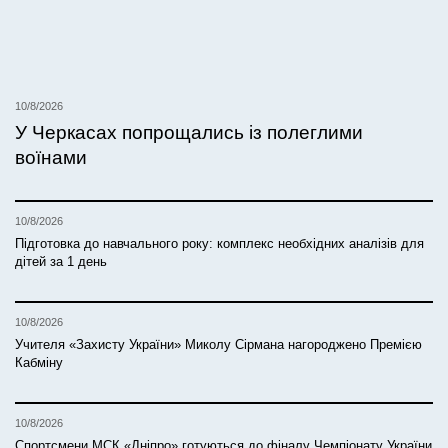
10/8/2026
У Черкасах попрощались із полеглими
воїнами
10/8/2026
Підготовка до навчального року: комплекс необхідних аналізів для
дітей за 1 день
10/8/2026
Учителя «Захисту України» Миколу Сірмана нагороджено Премією
Кабміну
10/8/2026
Спортсмени МСК «Дніпро» готуються до фіналу Чемпіонату України