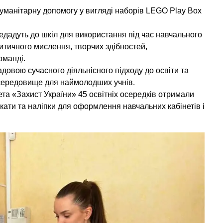
уманітарну допомогу у вигляді наборів LEGO Play Box
едадуть до шкіл для використання під час навчального
итичного мислення, творчих здібностей,
оманді.
довою сучасного діяльнісного підходу до освіти та
середовище для наймолодших учнів.
та «Захист України» 45 освітніх осередків отримали
кати та наліпки для оформлення навчальних кабінетів і