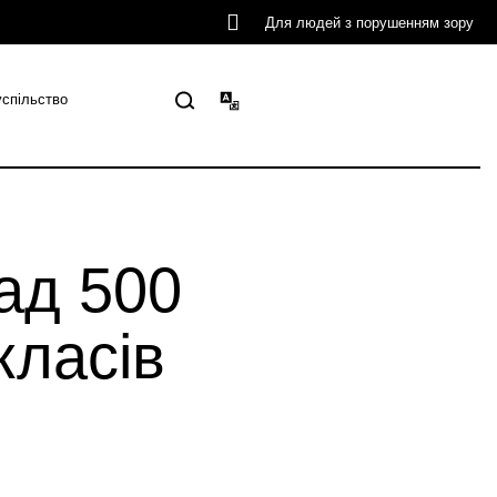
Для людей з порушенням зору
успільство
ад 500
класів