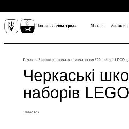
Черкаська міська рада
Місто
Міська вл
Головна
|
Черкаські школи отримали понад 500 наборів LEGO дл
Черкаські шк
наборів LEGO
19/6/2026