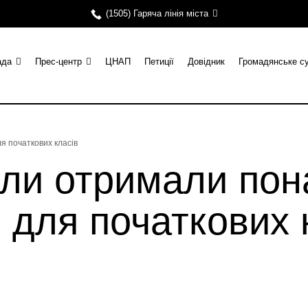
(1505) Гаряча лінія міста
ада
Прес-центр
ЦНАП
Петиції
Довідник
Громадянське с
я початкових класів
оли отримали пон
 для початкових 