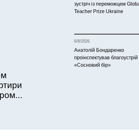
зустріч із переможцем Glob
Teacher Prize Ukraine
6/8/2026
Анатолій Бондаренко
проінспектував благоустрій
«Сосновий бір»
ом
артири
ром...