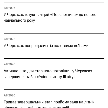
7/8/2026
У Черкасах готують ліцей «Перспектива» до нового
навчального року
7/8/2026
У Черкасах попрощались із полеглими воїнами
7/8/2026
Активне літо для старшого покоління: у Черкасах
завершився табір «Університету ІІІ віку»
7/8/2026
Триває завершальний етап прийому заяв на літній
відпочинок дітей пільгових категорій