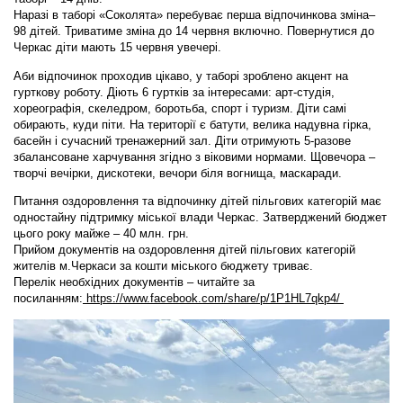
Наразі в таборі «Соколята» перебуває перша відпочинкова зміна–
98 дітей. Триватиме зміна до 14 червня включно. Повернутися до
Черкас діти мають 15 червня увечері.
Аби відпочинок проходив цікаво, у таборі зроблено акцент на
гурткову роботу. Діють 6 гуртків за інтересами: арт-студія,
хореографія, скеледром, боротьба, спорт і туризм. Діти самі
обирають, куди піти. На території є батути, велика надувна гірка,
басейн і сучасний тренажерний зал. Діти отримують 5-разове
збалансоване харчування згідно з віковими нормами. Щовечора –
творчі вечірки, дискотеки, вечори біля вогнища, маскаради.
Питання оздоровлення та відпочинку дітей пільгових категорій має
одностайну підтримку міської влади Черкас. Затверджений бюджет
цього року майже – 40 млн. грн.
Прийом документів на оздоровлення дітей пільгових категорій
жителів м.Черкаси за кошти міського бюджету триває.
Перелік необхідних документів – читайте за
посиланням:
https://www.facebook.com/share/p/1P1HL7qkp4/