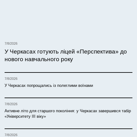
7/8/2026
У Черкасах готують ліцей «Перспектива» до
нового навчального року
7/8/2026
У Черкасах попрощались із полеглими воїнами
7/8/2026
Активне літо для старшого покоління: у Черкасах завершився табір
«Університету ІІІ віку»
7/8/2026