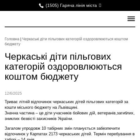
(1505) Гаряча лінія міста
Головна
|
Черкаські діти пільгових категорій оздоровлюються коштом
бюджету
Черкаські діти пільгових
категорій оздоровлюються
коштом бюджету
12/6/2025
Триває літній відпочинок черкаських дітей пільгових категорій за
кошти міського бюджету на Львівщині.
Значна частина – це діти учасників бойових дій, ветеранів,загиблих,
зниклих безвісті захисників України.
Загалом упродовж 10 табірних змін планується забезпечити
відпочинок у Карпатах 2173 черкаських дітей. Термін перебування в
таборі – 14 днів.