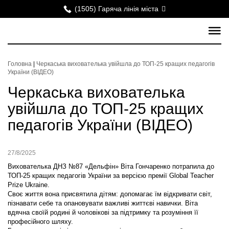
(1505) Гаряча лінія міста
Головна
|
Черкаська вихователька увійшла до ТОП-25 кращих педагогів
України (ВІДЕО)
Черкаська вихователька
увійшла до ТОП-25 кращих
педагогів України (ВІДЕО)
27/8/2025
Вихователька ДНЗ №87 «Дельфін» Віта Гончаренко потрапила до
ТОП-25 кращих педагогів України за версією премії Global Teacher
Prize Ukraine.
Своє життя вона присвятила дітям: допомагає їм відкривати світ,
пізнавати себе та опановувати важливі життєві навички. Віта
вдячна своїй родині й чоловікові за підтримку та розуміння її
професійного шляху.