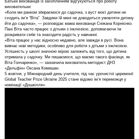
Батьки вихованців із захопленням відгукуються про роботу
виховательки:
«Коли ми ранком збираємося до садочка, з вуст моєї дитини не
сходить ім’я “Віта”. Завдяки їй мені не доводиться умовляти дитину
йти до садочка», — розповідає мама вихованця Сніжана Корнієнко.
Пані Віта часто працює з дітьми з інклюзією, допомагаючи їм
розкривати себе та знаходити радість у навчанні.
«Віта працює у нас відносно недавно, але завжди в русі. Вона
вивчає нові методики, особливо для роботи з дітьми з інклюзією.
Успішність у школі значною мірою залежить від того, що дитина
отримала у садочку. Ми пишаємося, що маємо такого фахівця, як
Віта Гончаренко», — зазначила вихователь-методист ДНЗ
«Дельфін» Оксана Комишан.
5 жовтня, у Міжнародний день учителя, під час урочистої церемонії
Global Teacher Prize Ukraine 2025 стане відомо ім’я переможця у
номінації «Дошкілля».