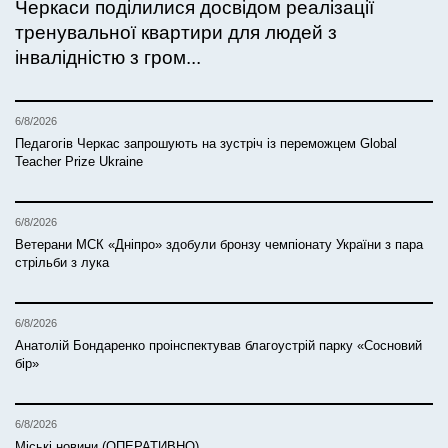
Черкаси поділилися досвідом реалізації
тренувальної квартири для людей з
інвалідністю з гром...
6/8/2026
Педагогів Черкас запрошують на зустріч із переможцем Global
Teacher Prize Ukraine
6/8/2026
Ветерани МСК «Дніпро» здобули бронзу чемпіонату України з пара
стрільби з лука
6/8/2026
Анатолій Бондаренко проінспектував благоустрій парку «Сосновий
бір»
6/8/2026
Міські новини (ОПЕРАТИВНО)