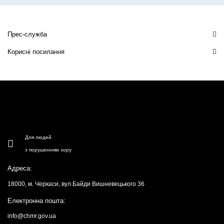
Прес-служба
Корисні посилання
Для людей
з порушенням зору
Адреса:
18000, м. Черкаси, вул.Байди Вишневецького 36
Електронна пошта:
info@chmr.gov.ua