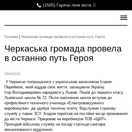
(1505) Гаряча лінія міста
Головна
|
Черкаська громада провела в останню путь Героя
Черкаська громада провела
в останню путь Героя
29/9/2025
У Черкасах попрощалися з українським захисником Ігорем
Переймою, який віддав своє життя, захищаючи Україну.
Ігор Володимирович народився у Львові. Пішов до першого класу
Львівської школи № 72. Після закінчення школи вступив до
професійного технічного училища «Електровакуумного
виробництва», де здобув технічну освіту. Відслужив строкову
службу у лавах ЗСУ. Згодом переїхав на постійне місце проживання
до міста Черкаси. Працював на виробництві ТОВ «ЩИТ».
Проходив військову службу на посаді стрільця-санітара
механізованого відділення.