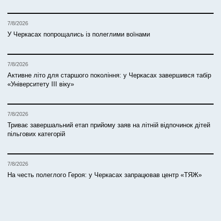
7/8/2026
У Черкасах попрощались із полеглими воїнами
7/8/2026
Активне літо для старшого покоління: у Черкасах завершився табір
«Університету ІІІ віку»
7/8/2026
Триває завершальний етап прийому заяв на літній відпочинок дітей
пільгових категорій
7/8/2026
На честь полеглого Героя: у Черкасах запрацював центр «ТЯЖ»