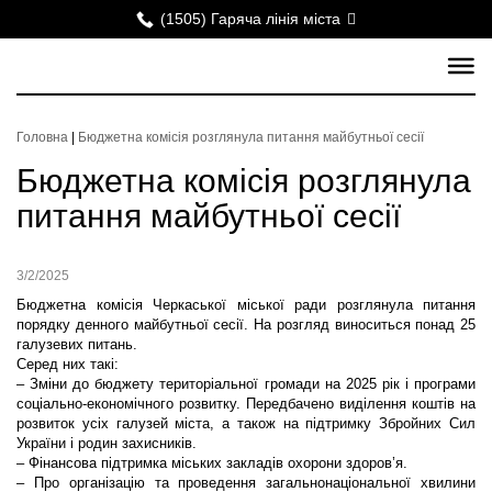
(1505) Гаряча лінія міста
Головна
|
Бюджетна комісія розглянула питання майбутньої сесії
Бюджетна комісія розглянула
питання майбутньої сесії
3/2/2025
Бюджетна комісія Черкаської міської ради розглянула питання
порядку денного майбутньої сесії. На розгляд виноситься понад 25
галузевих питань.
Серед них такі:
– Зміни до бюджету територіальної громади на 2025 рік і програми
соціально-економічного розвитку. Передбачено виділення коштів на
розвиток усіх галузей міста, а також на підтримку Збройних Сил
України і родин захисників.
– Фінансова підтримка міських закладів охорони здоров’я.
– Про організацію та проведення загальнонаціональної хвилини