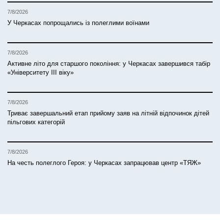
7/8/2026
У Черкасах попрощались із полеглими воїнами
7/8/2026
Активне літо для старшого покоління: у Черкасах завершився табір
«Університету ІІІ віку»
7/8/2026
Триває завершальний етап прийому заяв на літній відпочинок дітей
пільгових категорій
7/8/2026
На честь полеглого Героя: у Черкасах запрацював центр «ТЯЖ»