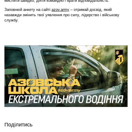
мислити швидко, діяти командно і брати відповідальність.
Заповнюй анкету на сайті
azov.army
– отримай досвід, який
назавжди змінить твої уявлення про силу, лідерство і військову
службу.
Поділитись