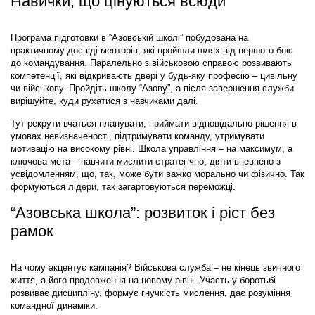
Навички, що цінуються всюди
Програма підготовки в “Азовській школі” побудована на
практичному досвіді менторів, які пройшли шлях від першого бою
до командування. Паралельно з військовою справою розвивають
компетенції, які відкривають двері у будь-яку професію – цивільну
чи військову. Пройдіть школу “Азову”, а після завершення служби
вирішуйте, куди рухатися з навчиками далі.
Тут рекрути вчаться планувати, приймати відповідально рішення в
умовах невизначеності, підтримувати команду, утримувати
мотивацію на високому рівні. Школа управління – на максимум, а
ключова мета – навчити мислити стратегічно, діяти впевнено з
усвідомленням, що, так, може бути важко морально чи фізично. Так
формуються лідери, так загартовуються переможці.
“Азовська школа”: розвиток і ріст без
рамок
На чому акцентує кампанія? Військова служба – не кінець звичного
життя, а його продовження на новому рівні. Участь у боротьбі
розвиває дисципліну, формує гнучкість мислення, дає розуміння
командної динаміки.