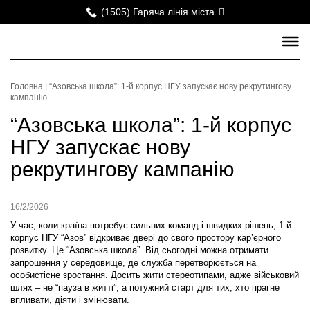
(1505) Гаряча лінія міста
Головна
|
“Азовська школа”: 1-й корпус НГУ запускає нову рекрутингову
кампанію
“Азовська школа”: 1-й корпус
НГУ запускає нову
рекрутингову кампанію
16/2/2026
У час, коли країна потребує сильних команд і швидких рішень, 1-й
корпус НГУ “Азов” відкриває двері до свого простору кар’єрного
розвитку. Це “Азовська школа”. Від сьогодні можна отримати
запрошення у середовище, де служба перетворюється на
особистісне зростання. Досить жити стереотипами, адже військовий
шлях – не “пауза в житті”, а потужний старт для тих, хто прагне
впливати, діяти і змінювати.