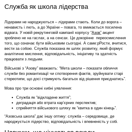
Служба як школа лідерства
Лідерами не народжуються – лідерами стають. Коли до ворога –
ненависть і лють, а до України – повага, то вмикається посилена
відвага. У новій рекрутинговій кампанії корпусу “
Азов”
акцент
зроблено не на гаслах, а на сенсах. Це докорінне переосмислення
того, що означає бути військовим сьогодні. А саме:рРости, вчитися,
вести за собою. Служба показана як шлях розвитку, який формує
аналітичне мислення, відповідальність, ініціативу та здатність
працювати з людьми.
Військові з “Азову” вважають: “Мета школи – показати обличчя
служби без романтизації чи спотворення фактів, зруйнувати старі
стереотипи, що досі стримують багатьох від рішення приєднатись”.
Мова про три основні хибні уявлення:
Служба як “відкладене життя”;
деградація або втрата кар’єрних перспектив;
сприйняття військового шляху як “квитка в один кінець”.
“Азовська школа” дає іншу оптику: служба – середовище, де
народжується лідерство, відповідальність і впевненість у собі.