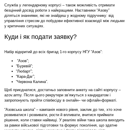
Служба у легендарному корпусі – також можливість отримати
безцінний досвід роботи з найкращими. Наставники “Азову”
діляться знаннями, які не знайдеш у жодному підручнику: від
управління стресом до побудови ефективної взаємодії між людьми
у критичних ситуаціях.
Куди і як подати заявку?
Набір відкритий до всіх бригад 1-го корпусу НГУ “Азов”:
“Азов”;
“Буревій”;
“Любарт”;
“Кара-Даг”;
“Червона Калина”.
Щоб приєднатися, достатньо заповнити анкету на сайті корпусу –
azov.army. Після цього рекрутери зв’яжуться з кандидатом і
запропонують пройти співбесіду в онлайн– чи офлайн-форматі.
“Азовська школа” – кампанія нового рівня, заклик до тих, хто хоче
розвиватися і розвивати, рости й впливати, вчитися приймати
рішення, коли ставки найвищі. У реаліях війни така школа виходить
за рамки військової підготовки та формує покоління, що здатне