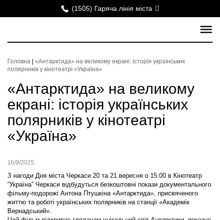
(1505) Гаряча лінія міста
Головна
|
«Антарктида» на великому екрані: історія українських
полярників у кінотеатрі «Україна»
«Антарктида» на великому
екрані: історія українських
полярників у кінотеатрі
«Україна»
16/9/2025
З нагоди Дня міста Черкаси 20 та 21 вересня о 15:00 в Кінотеатр
“Україна” Черкаси відбудуться безкоштовні покази документального
фільму-подорожі Антона Птушкіна «Антарктида», присвяченого
життю та роботі українських полярників на станції «Академік
Вернадський».
Цей фільм відкриває глядачам унікальний світ Антарктики, показує