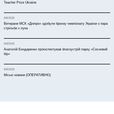
Teacher Prize Ukraine
6/8/2026
Ветерани МСК «Дніпро» здобули бронзу чемпіонату України з пара
стрільби з лука
6/8/2026
Анатолій Бондаренко проінспектував благоустрій парку «Сосновий
бір»
6/8/2026
Міські новини (ОПЕРАТИВНО)