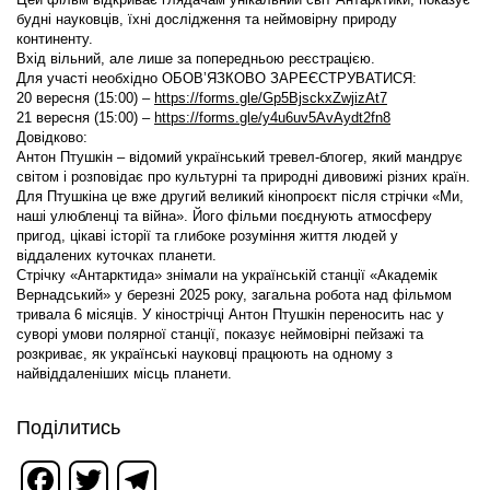
будні науковців, їхні дослідження та неймовірну природу
континенту.
Вхід вільний, але лише за попередньою реєстрацією.
Для участі необхідно ОБОВ’ЯЗКОВО ЗАРЕЄСТРУВАТИСЯ:
20 вересня (15:00) –
https://forms.gle/Gp5BjsckxZwjizAt7
21 вересня (15:00) –
https://forms.gle/y4u6uv5AvAydt2fn8
Довідково:
Антон Птушкін – відомий український тревел-блогер, який мандрує
світом і розповідає про культурні та природні дивовижі різних країн.
Для Птушкіна це вже другий великий кінопроєкт після стрічки «Ми,
наші улюбленці та війна». Його фільми поєднують атмосферу
пригод, цікаві історії та глибоке розуміння життя людей у
віддалених куточках планети.
Стрічку «Антарктида» знімали на українській станції «Академік
Вернадський» у березні 2025 року, загальна робота над фільмом
тривала 6 місяців. У кінострічці Антон Птушкін переносить нас у
суворі умови полярної станції, показує неймовірні пейзажі та
розкриває, як українські науковці працюють на одному з
найвіддаленіших місць планети.
Поділитись
Facebook
Twitter
Telegram