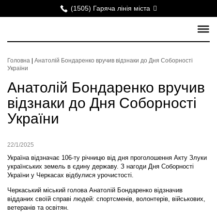
(1505) Гаряча лінія міста
Головна
|
Анатолій Бондаренко вручив відзнаки до Дня Соборності
України
Анатолій Бондаренко вручив
відзнаки до Дня Соборності
України
22/1/2025
Україна відзначає 106-ту річницю від дня проголошення Акту Злуки
українських земель в єдину державу. З нагоди Дня Соборності
України у Черкасах відбулися урочистості.
Черкаський міський голова Анатолій Бондаренко відзначив
відданих своїй справі людей: спортсменів, волонтерів, військових,
ветеранів та освітян.