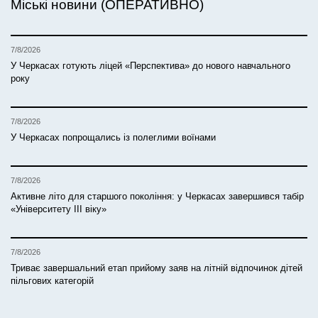
Міські новини (ОПЕРАТИВНО)
7/8/2026
У Черкасах готують ліцей «Перспектива» до нового навчального
року
7/8/2026
У Черкасах попрощались із полеглими воїнами
7/8/2026
Активне літо для старшого покоління: у Черкасах завершився табір
«Університету ІІІ віку»
7/8/2026
Триває завершальний етап прийому заяв на літній відпочинок дітей
пільгових категорій