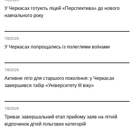
7/8/2026
У Черкасах готують ліцей «Перспектива» до нового
навчального року
7/8/2026
У Черкасах попрощались із полеглими воїнами
7/8/2026
Активне літо для старшого покоління: у Черкасах
завершився табір «Університету ІІІ віку»
7/8/2026
Триває завершальний етап прийому заяв на літній
відпочинок дітей пільгових категорій