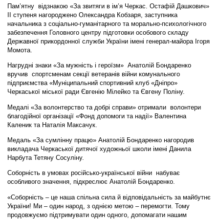
Пам’ятну відзнакою «За звитяги в ім’я Черкас. Остафій Дашкович»
ІІ ступеня нагороджено Олександра Кобзаря, заступника
начальника з соціально-гуманітарного та морально-психологічного
забезпечення Головного центру підготовки особового складу
Державної прикордонної служби України імені генерал-майора Ігоря
Момота.
Нагрудні знаки «За мужність і героїзм» Анатолій Бондаренко
вручив спортсменам секції ветеранів війни комунального
підприємства «Муніципальний спортивний клуб «Дніпро»
Черкаської міської ради Євгенію Мілейко та Євгену Поліну.
Медалі «За волонтерство та добрі справи» отримали волонтери
благодійної організації «Фонд допомоги та надії» Валентина
Каленик та Наталія Максачук.
Медаль «За сумлінну працю» Анатолій Бондаренко нагородив
викладача Черкаської дитячої художньої школи імені Данила
Нарбута Тетяну Сосуліну.
Соборність в умовах російсько-української війни набуває
особливого значення, підкреслює Анатолій Бондаренко.
«Соборність – це наша спільна сила й відповідальність за майбутнє
України! Ми – один народ, з однією метою – перемогти. Тому
продовжуємо підтримувати один одного, допомагати нашим