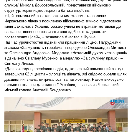
служба” Микола Добровольський, представники військових
структур, керівництво ліцею та батьки ліцеїстів.
«Цей навчальний рік став важливим етапом становлення
Черкаського ліцею з посиленою військово-фізичною підготовкою
імені Захисників України. Бажаю учням не втрачати мотивації до
навчання, впевнено розвивати свої здібності та досягати
поставлених цілей», – зазначила Анастасія Чубіна.
Під час урочистостей відзначили працівників ліцею. Нагрудними
знаками «За мужність і героїзм» нагороджено Олександра Митника
та Олександра Андарака. Медаллю «Незламній духом черкащанці»
відзначено Світлану Муренко, а медаллю «За сумлінну працю» –
Світлану Лишко.
«Для закладу це особлива подія, адже перший навчальний рік тут
завершили 62 ліцеїсти – хлопці та дівчата, які свідомо обрали шлях
дисципліни, знань, витривалості та патріотизму. Разом виховуємо
сильне покоління для сильної України», – зазначив Черкаський
міський голова Анатолій Бондаренко.