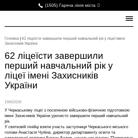
(1505) Гаряча лінія міста
Головна
|
62 ліцеїсти завершили перший навчальний рік у ліцеї імені
Захисників України
62 ліцеїсти завершили
перший навчальний рік у
ліцеї імені Захисників
України
19/6/2026
У Черкаському ліцеї з посиленою військово-фізичною підготовкою
імені Захисників України урочисто завершили перший навчальний
рік.
У святковій лінійці взяли участь заступниця Черкаського міського
голови Анастасія Чубіна, директор департаменту освіти та
гуманітарної політики Богдан Бєлов, начальник відділу “Патронатна