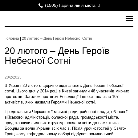
(1505) Гаряча лінія міста
Головна
|
20 лютого – День Героїв Небесної Сотні
20 лютого – День Героїв
Небесної Сотні
20/2/2025
В Україні 20 лютого щорічно відзначають День Героїв Небесної
сотні. Цього дня у 2014 році в Києві загинули 48 учасників мирних
протестів. Загалом протягом Революції Гідності полягло 107
активістів, яких назвали Героями Небесної сотні.
Представники Черкаської міської ради, районної влади, обласної
військової адміністрації, обласної ради, громадськості міста,
представники силових структур поклали квіти до пам’ятника
Борцям за волю України всіх часів. Після урочистостей у Свято-
Троїцькому кафедральному соборі відбувся поминальний