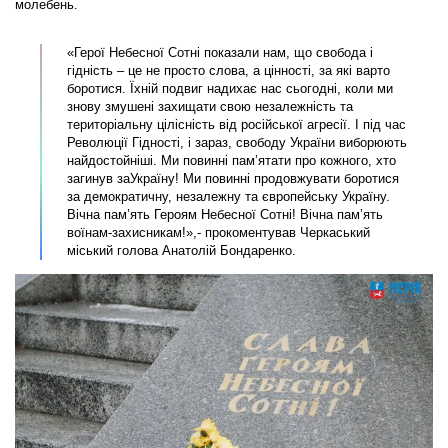
молебень.
«Герої Небесної Сотні показали нам, що свобода і
гідність – це не просто слова, а цінності, за які варто
боротися. Їхній подвиг надихає нас сьогодні, коли ми
знову змушені захищати свою незалежність та
територіальну цілісність від російської агресії. І під час
Революції Гідності, і зараз, свободу України виборюють
найдостойніші. Ми повинні пам’ятати про кожного, хто
загинув заУкраїну! Ми повинні продовжувати боротися
за демократичну, незалежну та європейську Україну.
Вічна пам’ять Героям Небесної Сотні! Вічна пам’ять
воїнам-захисникам!»,- прокоментував Черкаський
міський голова Анатолій Бондаренко.