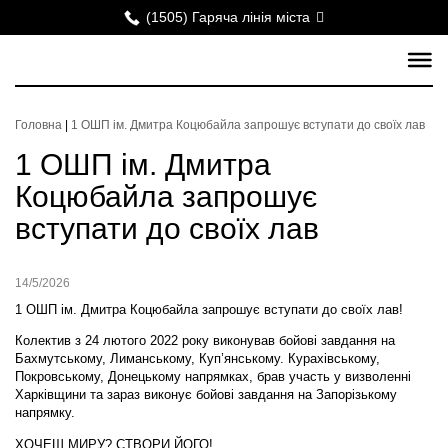
(1505) Гаряча лінія міста
Головна
|
1 ОШП ім. Дмитра Коцюбайла запрошує вступати до своїх лав
1 ОШП ім. Дмитра
Коцюбайла запрошує
вступати до своїх лав
14/5/2026
1 ОШП ім. Дмитра Коцюбайла запрошує вступати до своїх лав!
Колектив з 24 лютого 2022 року виконував бойові завдання на
Бахмутському, Лиманському, Куп’янському. Курахівському,
Покровському, Донецькому напрямках, брав участь у визволенні
Харківщини та зараз виконує бойові завдання на Запорізькому
напрямку.
ХОЧЕШ МИРУ? СТВОРИ ЙОГО!