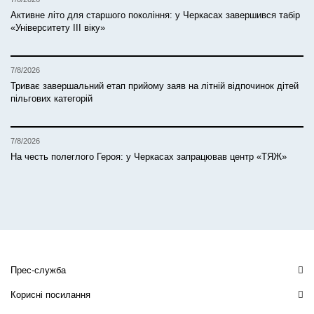
Активне літо для старшого покоління: у Черкасах завершився табір
«Університету ІІІ віку»
7/8/2026
Триває завершальний етап прийому заяв на літній відпочинок дітей
пільгових категорій
7/8/2026
На честь полеглого Героя: у Черкасах запрацював центр «ТЯЖ»
Прес-служба
Корисні посилання