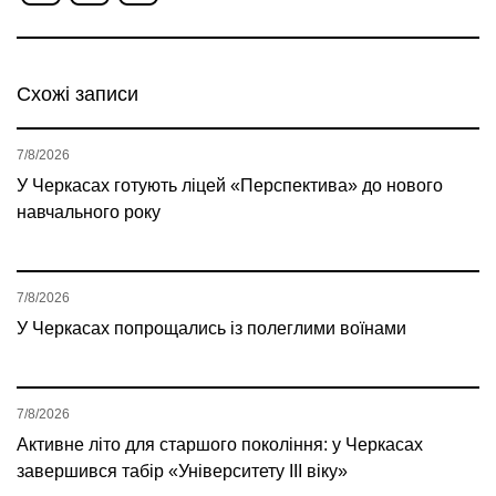
Схожі записи
7/8/2026
У Черкасах готують ліцей «Перспектива» до нового
навчального року
7/8/2026
У Черкасах попрощались із полеглими воїнами
7/8/2026
Активне літо для старшого покоління: у Черкасах
завершився табір «Університету ІІІ віку»