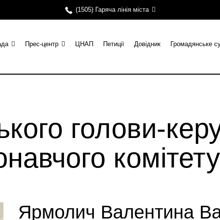
(1505) Гаряча лінія міста
ада
Прес-центр
ЦНАП
Петиції
Довідник
Громадянське с
ького голови-кер
навчого комітету
Ярмолич Валентина Ва