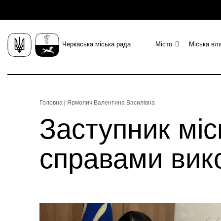
Черкаська міська рада
Місто
Міська вл
Головна
|
Ярмолич Валентина Василівна
Заступник міс
справами вико