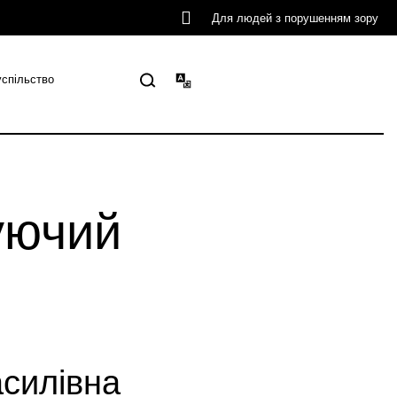
Для людей з порушенням зору
успільство
уючий
силівна