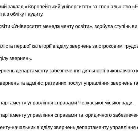
ний заклад «Європейський університет» за спеціальністю «
а з обліку і аудиту.
віти «Університет менеджменту освіти», здобула ступінь вищ
ліста першої категорії відділу звернень за строковим труд
ділу звернень.
вернень департаменту забезпечення діяльності виконавчого к
 звернень та адміністративних послуг управління звернень т
епартаменту управління справами Черкаської міської ради.
епартаменту управління справами та юридичного забезпеченн
менту-начальник відділу звернень департаменту управління