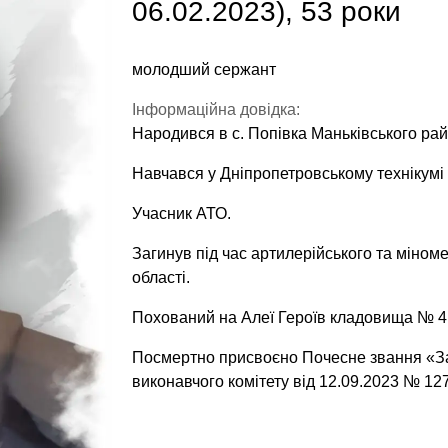
06.02.2023), 53 роки
молодший сержант
Інформаційна довідка:
Народився в с. Попівка Маньківського рай
Навчався у Дніпропетровському технікумі 
Учасник АТО.
Загинув під час артилерійського та міном
області.
Похований на Алеї Героїв кладовища № 4 
Посмертно присвоєно Почесне звання «За
виконавчого комітету від 12.09.2023 № 127