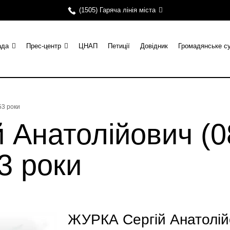
(1505) Гаряча лінія міста
ада
Прес-центр
ЦНАП
Петиції
Довідник
Громадянське с
53 роки
 Анатолійович (0
53 роки
ЖУРКА Сергій Анатолій