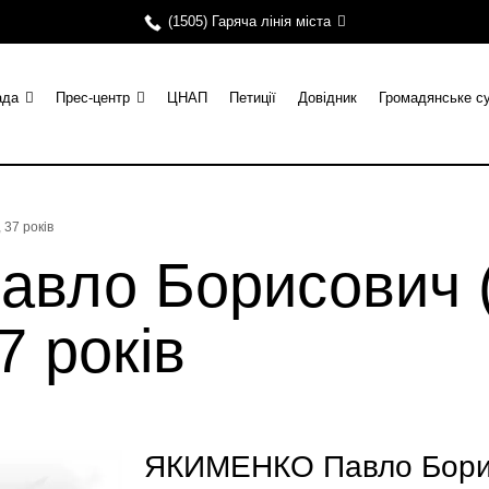
(1505) Гаряча лінія міста
ада
Прес-центр
ЦНАП
Петиції
Довідник
Громадянське с
37 років
ло Борисович (
7 років
ЯКИМЕНКО Павло Борис