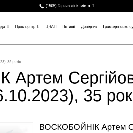
(1505) Гаряча лінія міста
ада
Прес-центр
ЦНАП
Петиції
Довідник
Громадянське с
3), 35 років
 Артем Сергійо
.10.2023), 35 рок
ВОСКОБОЙНІК Артем Сер