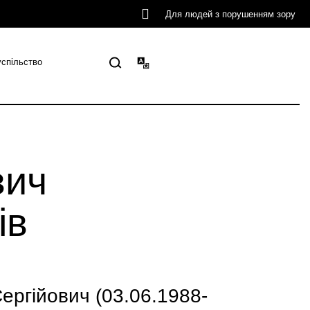
Для людей з порушенням зору
успільство
вич
ів
гійович (03.06.1988-