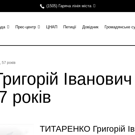
(1505) Гаряча лінія міста
ада
Прес-центр
ЦНАП
Петиції
Довідник
Громадянське с
 57 років
горій Іванович 
7 років
ТИТАРЕНКО Григорій Іва