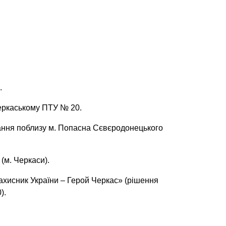
.
еркаському ПТУ № 20.
ання поблизу м. Попасна Сєвєродонецького
(м. Черкаси).
хисник України – Герой Черкас» (рішення
).