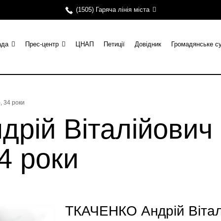
(1505) Гаряча лінія міста
ада
Прес-центр
ЦНАП
Петиції
Довідник
Громадянське с
, 34 роки
рій Віталійович 
34 роки
ТКАЧЕНКО Андрій Віталі