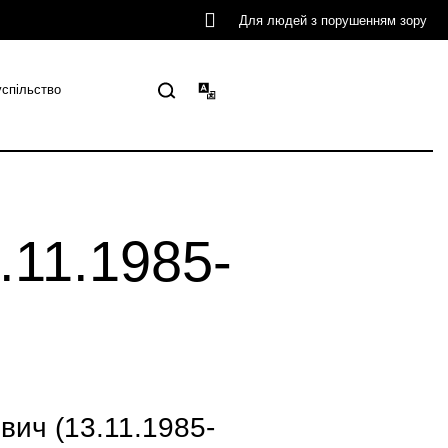
Для людей з порушенням зору
успільство
11.1985-
ич (13.11.1985-