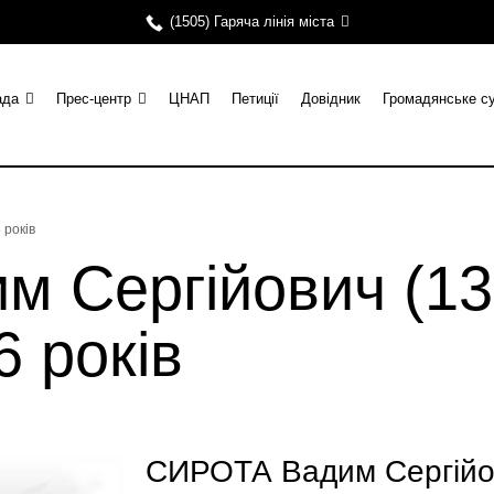
(1505) Гаряча лінія міста
ада
Прес-центр
ЦНАП
Петиції
Довідник
Громадянське с
 років
 Сергійович (13.
6 років
СИРОТА Вадим Сергійов