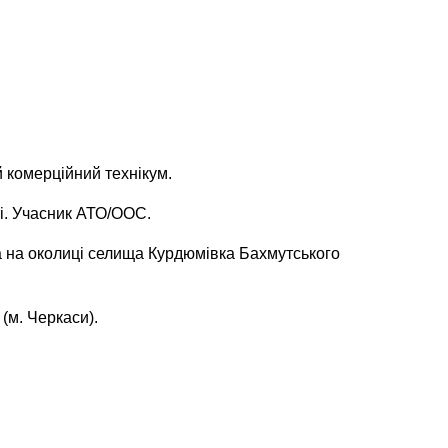
 комерційний технікум.
і. Учасник АТО/ООС.
а на околиці селища Курдюмівка Бахмутського
(м. Черкаси).