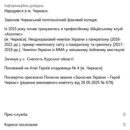
Інформаційна довідка:
Народився в м. Черкаси.
Закінчив Черкаський політехнічний фаховий коледж.
Із 2015 року почав тренуватись в професійному бійцівському клубі
«Ахіллес»
(м. Черкаси). Неодноразовий чемпіон України з панкратіону (2016-
2021 рр.), призер чемпіонату світу з панкратіону та греплінгу (2017-
2019 рр.). Чемпіон України із ММА у змішаному бойовому мистецтві.
Загинув у с. Снагость Курської області.
Похований на Алеї Героїв кладовища № 4 (м. Черкаси).
Посмертно присвоєно Почесне звання «Захисник України – Герой
Черкас» (рішення виконавчого комітету від 29.05.2025 № 679).
Прес-служба
Корисні посилання