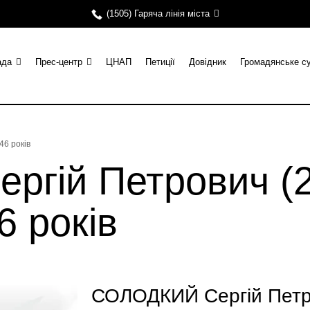
(1505) Гаряча лінія міста
ада
Прес-центр
ЦНАП
Петиції
Довідник
Громадянське с
46 років
гій Петрович (2
6 років
СОЛОДКИЙ Сергій Петро