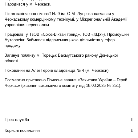
Народився у м. Черкаси.
Після закінчення гімназії № 9 ім. О.М. Луценка навчався у
Черкаському комерційному технікумі, у Міжрегіональній Академії
управління персоналом.
Працював: у ТзОВ «Союз-Віктан трейд», ТОВ «КЦУ»), Промоушин
Аутсорсінг. Займався підприємницькою діяльністю у сфері
продажу.
Загинув поблизу м. Торецьк Бахмутського району Донецької
області.
Похований на Алеї Героїв кладовища № 4 (м. Черкаси).
Посмертно присвоєно Почесне звання «Захисник України – Герой
Черкас» (рішення виконавчого комітету від 18.03.2025 № 251).
Прес-служба
Корисні посилання