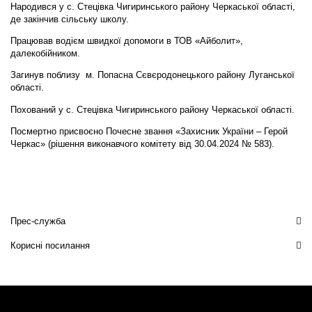
Народився у с. Стецівка Чигиринського району Черкаської області,
де закінчив сільську школу.
Працював водієм швидкої допомоги в ТОВ «Айболит»,
далекобійником.
Загинув поблизу м. Попасна Сєвєродонецького району Луганської
області.
Похований у с. Стецівка Чигиринського району Черкаської області.
Посмертно присвоєно Почесне звання «Захисник України – Герой
Черкас» (рішення виконавчого комітету від 30.04.2024 № 583).
Прес-служба
Корисні посилання