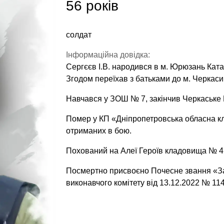
56 років
солдат
Інформаційна довідка:
Сергєєв І.В. народився в м. Юрюзань Катав
Згодом переїхав з батьками до м. Черкаси
Навчався у ЗОШ № 7, закінчив Черкаське 
Помер у КП «Дніпропетровська обласна клін
отриманих в бою.
Похований на Алеї Героїв кладовища № 4 
Посмертно присвоєно Почесне звання «За
виконавчого комітету від 13.12.2022 № 114