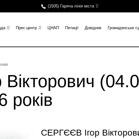
(1505) Гаряча лінія міста
ада
Прес-центр
ЦНАП
Петиції
Довідник
Громадянське с
років
Вікторович (04.0
6 років
СЕРГЄЄВ Ігор Вікторови