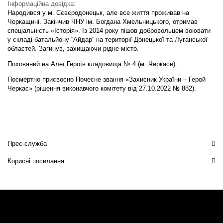
Інформаційна довідка:
Народився у м. Сєвєродонецьк, але все життя проживав на
Черкащині. Закінчив ЧНУ ім. Богдана Хмельницького, отримав
спеціальність «Історія». Із 2014 року пішов добровольцем воювати
у складі батальйону “Айдар” на території Донецької та Луганської
областей. Загинув, захищаючи рідне місто.
Похований на Алеї Героїв кладовища № 4 (м. Черкаси).
Посмертно присвоєно Почесне звання «Захисник України – Герой
Черкас» (рішення виконавчого комітету від 27.10.2022 № 882).
Прес-служба
Корисні посилання