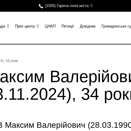
(1505) Гаряча лінія міста
ада
Прес-центр
ЦНАП
Петиції
Довідник
Громадянське с
), 34 роки
ксим Валерійов
.11.2024), 34 рок
Максим Валерійович (28.03.1990-