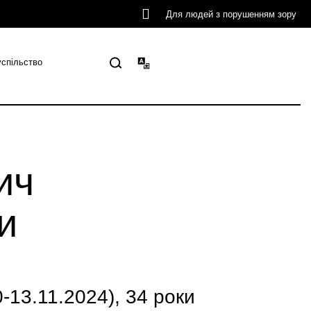
Для людей з порушенням зору
успільство
ич
и
13.11.2024), 34 роки