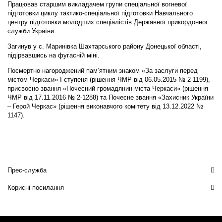
Працював старшим викладачем групи спеціальної вогневої
підготовки циклу тактико-спеціальної підготовки Навчального
центру підготовки молодших спеціалістів Державної прикордонної
служби України.
Загинув у с. Маринівка Шахтарського району Донецької області,
підірвавшись на фугасній міні.
Посмертно нагороджений пам’ятним знаком «За заслуги перед
містом Черкаси» I ступеня (рішення ЧМР від 06.05.2015 № 2-1199),
присвоєно звання «Почесний громадянин міста Черкаси» (рішення
ЧМР від 17.11.2016 № 2-1288) та Почесне звання «Захисник України
– Герой Черкас» (рішення виконавчого комітету від 13.12.2022 №
1147).
Прес-служба
Корисні посилання