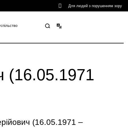
Для людей з порушенням зору
успільство
(16.05.1971
ійович (16.05.1971 –