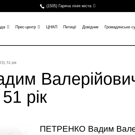
(1505) Гаряча лінія міста
ада
Прес-центр
ЦНАП
Петиції
Довідник
Громадянське с
), 51 рік
им Валерійович 
 51 рік
ПЕТРЕНКО Вадим Валер