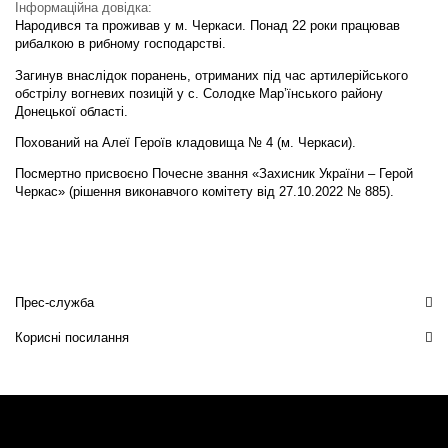
Інформаційна довідка:
Народився та проживав у м. Черкаси. Понад 22 роки працював
рибалкою в рибному господарстві.
Загинув внаслідок поранень, отриманих під час артилерійського
обстрілу вогневих позицій у с. Солодке Мар’їнського району
Донецької області.
Похований на Алеї Героїв кладовища № 4 (м. Черкаси).
Посмертно присвоєно Почесне звання «Захисник України – Герой
Черкас» (рішення виконавчого комітету від 27.10.2022 № 885).
Прес-служба
Корисні посилання