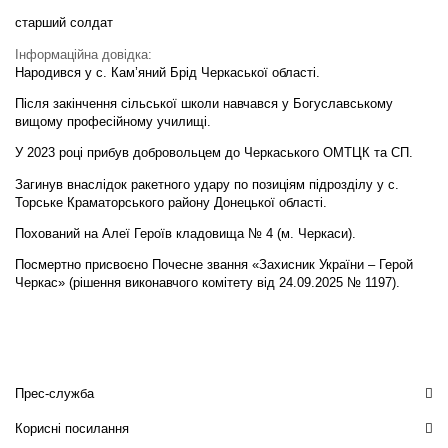
старший солдат
Інформаційна довідка:
Народився у с. Кам’яний Брід Черкаської області.
Після закінчення сільської школи навчався у Богуславському
вищому професійному училищі.
У 2023 році прибув добровольцем до Черкаського ОМТЦК та СП.
Загинув внаслідок ракетного удару по позиціям підрозділу у с.
Торське Краматорського району Донецької області.
Похований на Алеї Героїв кладовища № 4 (м. Черкаси).
Посмертно присвоєно Почесне звання «Захисник України – Герой
Черкас» (рішення виконавчого комітету від 24.09.2025 № 1197).
Прес-служба
Корисні посилання