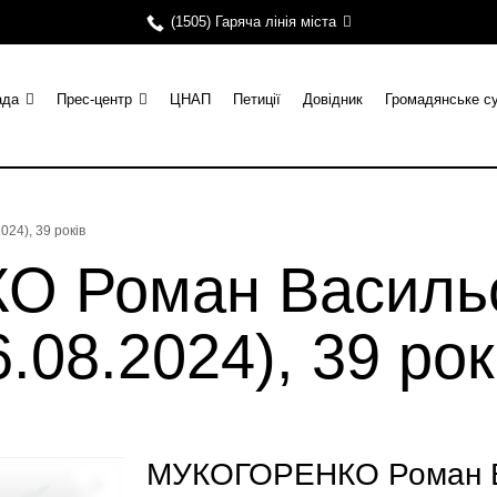
(1505) Гаряча лінія міста
ада
Прес-центр
ЦНАП
Петиції
Довідник
Громадянське с
24), 39 років
 Роман Василь
.08.2024), 39 рок
МУКОГОРЕНКО Роман Ва