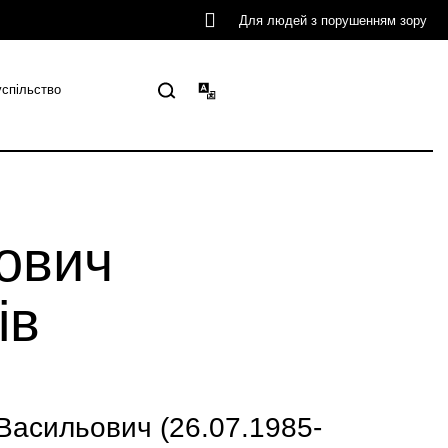
Для людей з порушенням зору
успільство
ович
ів
сильович (26.07.1985-