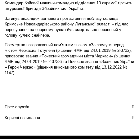
Командир бойової машини-командир відділення 10 окремої гірсько-
штурмової бригади Збройних сил України.
Загинув внаслідок вогневого протистояння поблизу селища
Кримське Новоайдарівського району Луганської області – під час
пересування на опорному пункті був смертельно поранений у
голову кулею снайпера.
Посмертно нагороджений пам’ятним знаком «За заслуги перед
містом Черкаси» I ступеня (рішення ЧМР від 24.01.2019 № 2-3732),
присвоєно звання «Почесний громадянин міста Черкаси» (рішення
ЧМР від 24.01.2019 № 2-3733) та Почесне звання «Захисник України
– Герой Черкас» (рішення виконавчого комітету від 13.12.2022 №
1147).
Прес-служба
Корисні посилання