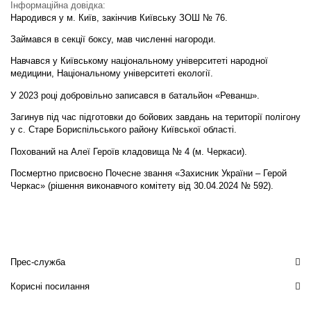
Інформаційна довідка:
Народився у м. Київ, закінчив Київську ЗОШ № 76.
Займався в секції боксу, мав численні нагороди.
Навчався у Київському національному університеті народної
медицини, Національному університеті екології.
У 2023 році добровільно записався в батальйон «Реванш».
Загинув під час підготовки до бойових завдань на території полігону
у с. Старе Бориспільського району Київської області.
Похований на Алеї Героїв кладовища № 4 (м. Черкаси).
Посмертно присвоєно Почесне звання «Захисник України – Герой
Черкас» (рішення виконавчого комітету від 30.04.2024 № 592).
Прес-служба
Корисні посилання