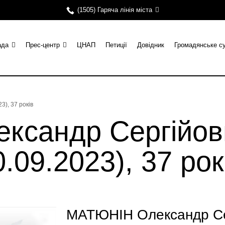
(1505) Гаряча лінія міста
ада
Прес-центр
ЦНАП
Петиції
Довідник
Громадянське с
), 37 років
ксандр Сергійов
.09.2023), 37 рок
МАТЮНІН Олександр Сер