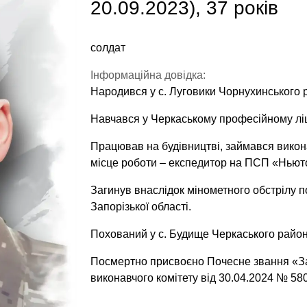
20.09.2023), 37 років
солдат
Інформаційна довідка:
Народився у с. Луговики Чорнухинського р
Навчався у Черкаському професійному ліц
Працював на будівництві, займався викон
місце роботи – експедитор на ПСП «Ньют
Загинув внаслідок мінометного обстрілу п
Запорізької області.
Похований у с. Будище Черкаського району
Посмертно присвоєно Почесне звання «За
виконавчого комітету від 30.04.2024 № 580