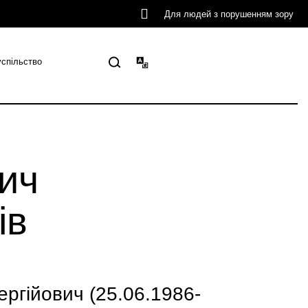
Для людей з порушенням зору
успільство
ич
ів
гійович (25.06.1986-