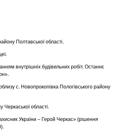
айону Полтавської області.
еї.
анням внутрішніх будівельних робіт. Останнє
он».
облизу с. Новопрокопівка Пологівського району
 Черкаської області.
хисник України – Герой Черкас» (рішення
).