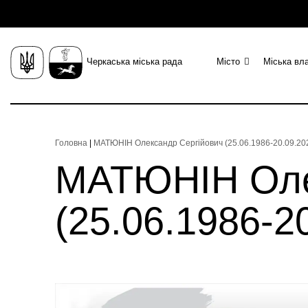
Черкаська міська рада
Місто
Міська вл
Головна
|
МАТЮНІН Олександр Сергійович (25.06.1986-20.09.2023
МАТЮНІН Оле
(25.06.1986-20