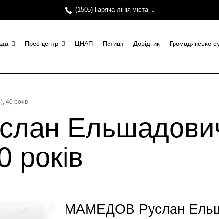
(1505) Гаряча лінія міста
ада
Прес-центр
ЦНАП
Петиції
Довідник
Громадянське с
, 40 років
лан Ельшадович 
0 років
МАМЕДОВ Руслан Ельша