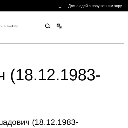
Для людей з порушенням зору
успільство
(18.12.1983-
дович (18.12.1983-