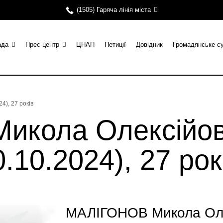
(1505) Гаряча лінія міста
ада
Прес-центр
ЦНАП
Петиції
Довідник
Громадянське с
), 27 років
икола Олексійо
.10.2024), 27 рок
МАЛІГОНОВ Микола Олек