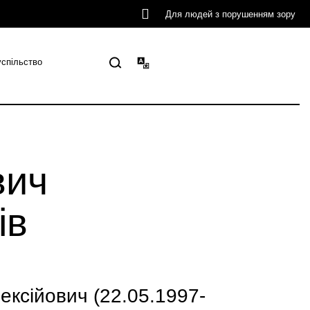
Для людей з порушенням зору
успільство
вич
ів
сійович (22.05.1997-