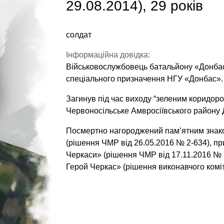
29.08.2014), 29 років
солдат
Інформаційна довідка:
Військовослужбовець батальйону «Донбас»
спеціального призначення НГУ «Донбас».
Загинув під час виходу “зеленим коридором
Червоносільське Амвросіївського району Д
Посмертно нагороджений пам’ятним знако
(рішення ЧМР від 26.05.2016 № 2-634), п
Черкаси» (рішення ЧМР від 17.11.2016 № 
Герой Черкас» (рішення виконавчого коміт