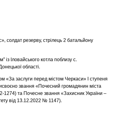
, солдат резерву, стрілець 2 батальйону
” із Іловайського котла поблизу с.
онецької області.
м «За заслуги перед містом Черкаси» I ступеня
рисвоєно звання «Почесний громадянин міста
2-1274) та Почесне звання «Захисник України –
ету від 13.12.2022 № 1147).