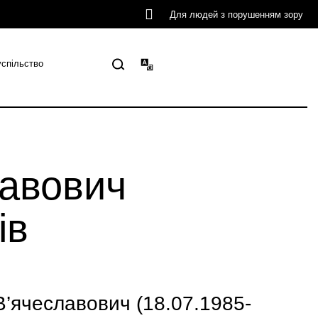
Для людей з порушенням зору
успільство
авович
ів
ячеславович (18.07.1985-