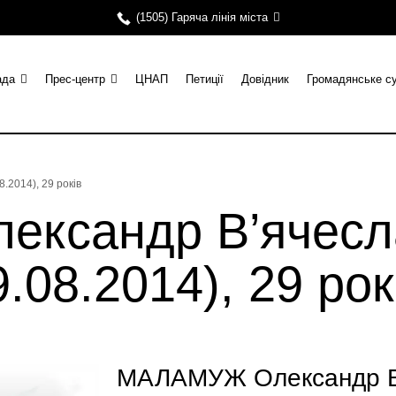
(1505) Гаряча лінія міста
ада
Прес-центр
ЦНАП
Петиції
Довідник
Громадянське с
2014), 29 років
ксандр В’ячесл
.08.2014), 29 рок
МАЛАМУЖ Олександр В’