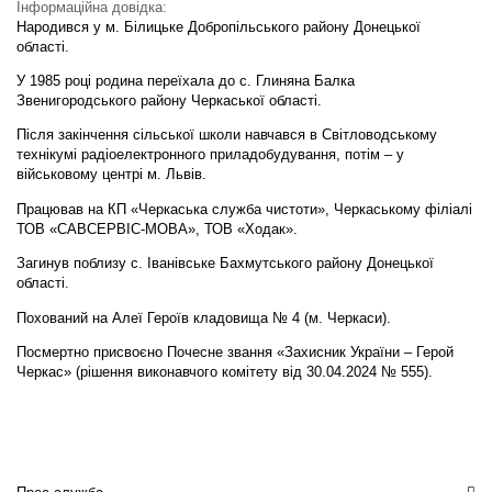
Інформаційна довідка:
Народився у м. Білицьке Добропільського району Донецької
області.
У 1985 році родина переїхала до с. Глиняна Балка
Звенигородського району Черкаської області.
Після закінчення сільської школи навчався в Світловодському
технікумі радіоелектронного приладобудування, потім – у
військовому центрі м. Львів.
Працював на КП «Черкаська служба чистоти», Черкаському філіалі
ТОВ «САВСЕРВІС-МОВА», ТОВ «Ходак».
Загинув поблизу с. Іванівське Бахмутського району Донецької
області.
Похований на Алеї Героїв кладовища № 4 (м. Черкаси).
Посмертно присвоєно Почесне звання «Захисник України – Герой
Черкас» (рішення виконавчого комітету від 30.04.2024 № 555).