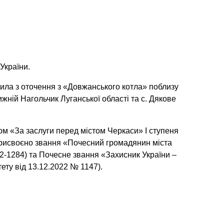
України.
дила з оточення з «Довжанського котла» поблизу
жній Нагольчик Луганської області та с. Дякове
м «За заслуги перед містом Черкаси» I ступеня
присвоєно звання «Почесний громадянин міста
2-1284) та Почесне звання «Захисник України –
ету від 13.12.2022 № 1147).