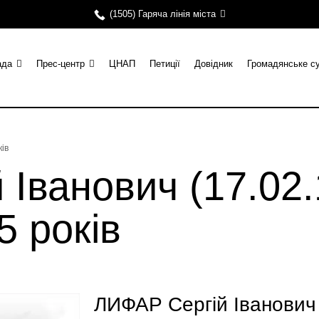
(1505) Гаряча лінія міста
ада
Прес-центр
ЦНАП
Петиції
Довідник
Громадянське с
ків
Іванович (17.02.
5 років
ЛИФАР Сергій Іванович 