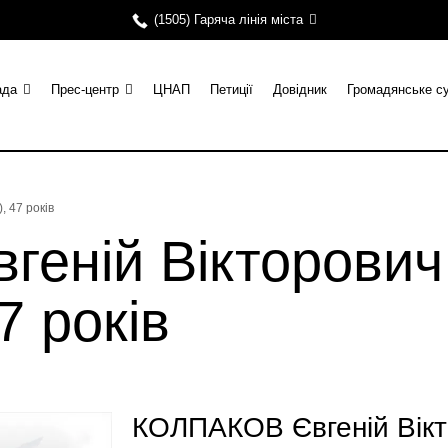
(1505) Гаряча лінія міста
ада
Прес-центр
ЦНАП
Петиції
Довідник
Громадянське с
 47 років
еній Вікторович 
7 років
КОЛПАКОВ Євгеній Вікт