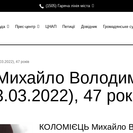
(1505) Гаряча лінія міста
ада
Прес-центр
ЦНАП
Петиції
Довідник
Громадянське с
.2022), 47 років
ихайло Володи
.03.2022), 47 рок
КОЛОМІЄЦЬ Михайло Во