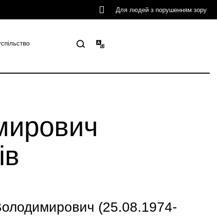
Для людей з порушенням зору
успільство
мирович
ів
лодимирович (25.08.1974-