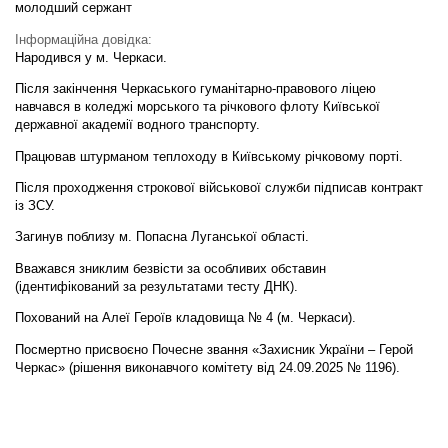
молодший сержант
Інформаційна довідка:
Народився у м. Черкаси.
Після закінчення Черкаського гуманітарно-правового ліцею
навчався в коледжі морського та річкового флоту Київської
державної академії водного транспорту.
Працював штурманом теплоходу в Київському річковому порті.
Після проходження строкової військової служби підписав контракт
із ЗСУ.
Загинув поблизу м. Попасна Луганської області.
Вважався зниклим безвісти за особливих обставин
(ідентифікований за результатами тесту ДНК).
Похований на Алеї Героїв кладовища № 4 (м. Черкаси).
Посмертно присвоєно Почесне звання «Захисник України – Герой
Черкас» (рішення виконавчого комітету від 24.09.2025 № 1196).