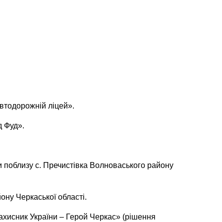
втодорожній ліцей».
 Фуд».
и поблизу с. Пречистівка Волноваського району
ону Черкаської області.
хисник України – Герой Черкас» (рішення