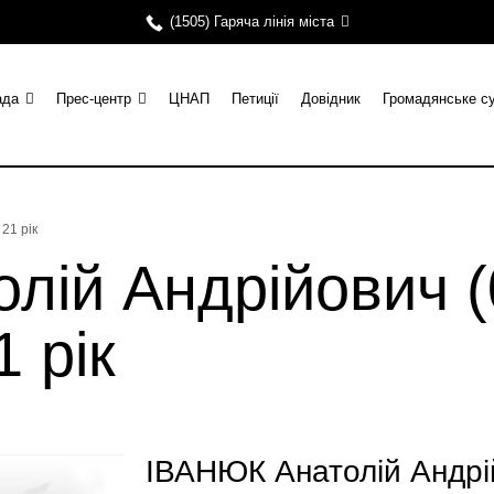
(1505) Гаряча лінія міста
ада
Прес-центр
ЦНАП
Петиції
Довідник
Громадянське с
21 рік
лій Андрійович (
1 рік
ІВАНЮК Анатолій Андрій