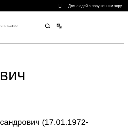
Для людей з порушенням зору
успільство
вич
андрович (17.01.1972-