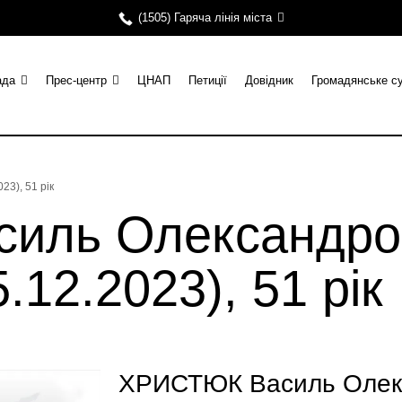
(1505) Гаряча лінія міста
ада
Прес-центр
ЦНАП
Петиції
Довідник
Громадянське с
3), 51 рік
иль Олександро
.12.2023), 51 рік
ХРИСТЮК Василь Олекс