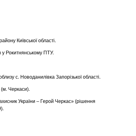
айону Київської області.
я у Рокитнянському ПТУ.
близу с. Новоданилівка Запорізької області.
(м. Черкаси).
хисник України – Герой Черкас» (рішення
).