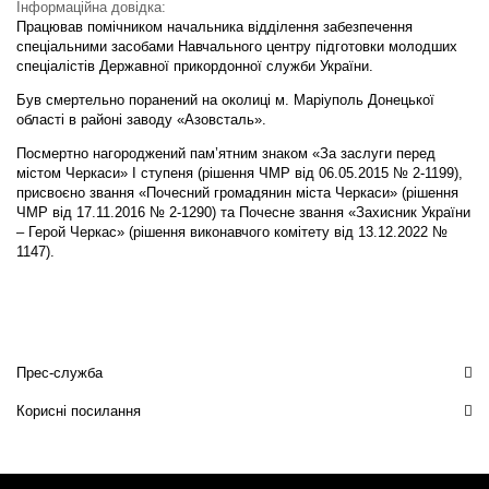
Інформаційна довідка:
Працював помічником начальника відділення забезпечення
спеціальними засобами Навчального центру підготовки молодших
спеціалістів Державної прикордонної служби України.
Був смертельно поранений на околиці м. Маріуполь Донецької
області в районі заводу «Азовсталь».
Посмертно нагороджений пам’ятним знаком «За заслуги перед
містом Черкаси» I ступеня (рішення ЧМР від 06.05.2015 № 2-1199),
присвоєно звання «Почесний громадянин міста Черкаси» (рішення
ЧМР від 17.11.2016 № 2-1290) та Почесне звання «Захисник України
– Герой Черкас» (рішення виконавчого комітету від 13.12.2022 №
1147).
Прес-служба
Корисні посилання