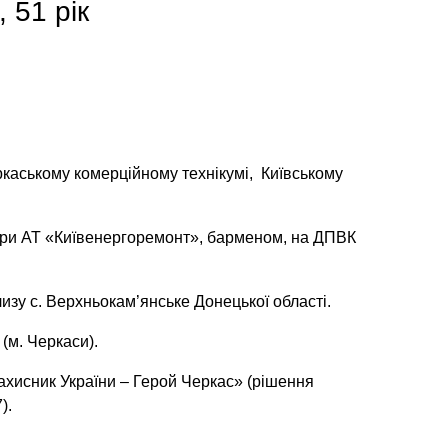
 51 рік
каському комерційному технікумі, Київському
ури АТ «Київенергоремонт», барменом, на ДПВК
изу с. Верхньокам’янське Донецької області.
(м. Черкаси).
хисник України – Герой Черкас» (рішення
).