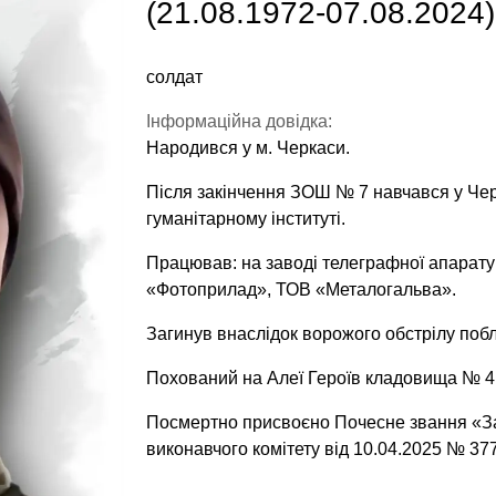
(21.08.1972-07.08.2024),
солдат
Інформаційна довідка:
Народився у м. Черкаси.
Після закінчення ЗОШ № 7 навчався у Чер
гуманітарному інституті.
Працював: на заводі телеграфної апарат
«Фотоприлад», ТОВ «Металогальва».
Загинув внаслідок ворожого обстрілу побл
Похований на Алеї Героїв кладовища № 4 
Посмертно присвоєно Почесне звання «За
виконавчого комітету від 10.04.2025 № 377