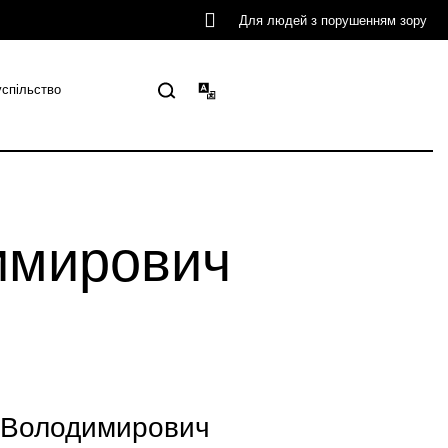
Для людей з порушенням зору
успільство
имирович
Володимирович