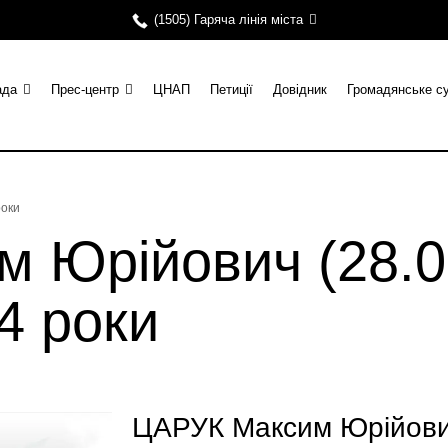
(1505) Гаряча лінія міста
ада
Прес-центр
ЦНАП
Петиції
Довідник
Громадянське с
роки
 Юрійович (28.0
24 роки
ЦАРУК Максим Юрійович