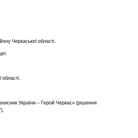
йону Черкаської області.
еї.
 області.
хисник України – Герой Черкас» (рішення
).