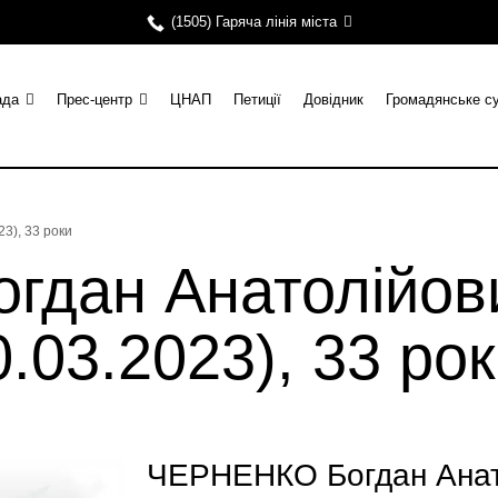
(1505) Гаряча лінія міста
ада
Прес-центр
ЦНАП
Петиції
Довідник
Громадянське с
3), 33 роки
гдан Анатолійов
0.03.2023), 33 ро
ЧЕРНЕНКО Богдан Анато