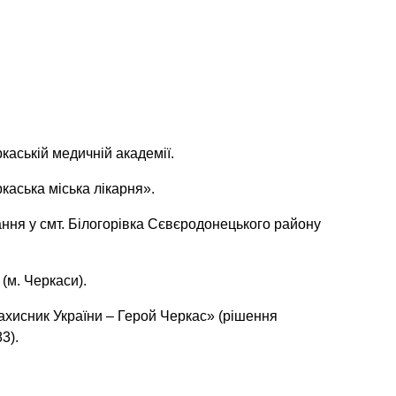
аській медичній академії.
аська міська лікарня».
ння у смт. Білогорівка Сєвєродонецького району
(м. Черкаси).
хисник України – Герой Черкас» (рішення
3).