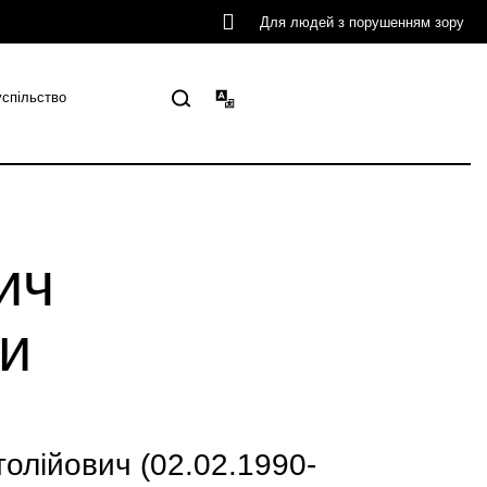
Для людей з порушенням зору
успільство
ич
ки
лійович (02.02.1990-