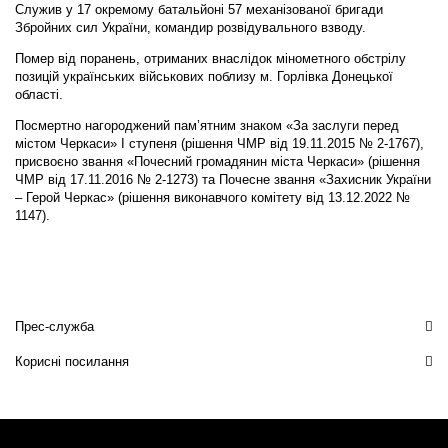
Служив у 17 окремому батальйоні 57 механізованої бригади
Збройних сил України, командир розвідувального взводу.
Помер від поранень, отриманих внаслідок мінометного обстрілу
позицій українських військових поблизу м. Горлівка Донецької
області.
Посмертно нагороджений пам’ятним знаком «За заслуги перед
містом Черкаси» I ступеня (рішення ЧМР від 19.11.2015 № 2-1767),
присвоєно звання «Почесний громадянин міста Черкаси» (рішення
ЧМР від 17.11.2016 № 2-1273) та Почесне звання «Захисник України
– Герой Черкас» (рішення виконавчого комітету від 13.12.2022 №
1147).
Прес-служба
Корисні посилання