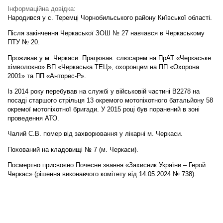
Інформаційна довідка:
Народився у с. Теремці Чорнобильського району Київської області.
Після закінчення Черкаської ЗОШ № 27 навчався в Черкаському
ПТУ № 20.
Проживав у м. Черкаси. Працював: слюсарем на ПрАТ «Черкаське
хімволокно» ВП «Черкаська ТЕЦ», охоронцем на ПП «Охорона
2001» та ПП «Анторес-Р».
Із 2014 року перебував на службі у військовій частині В2278 на
посаді старшого стрільця 13 окремого мотопіхотного батальйону 58
окремої мотопіхотної бригади. У 2015 році був поранений в зоні
проведення АТО.
Чалий С.В. помер від захворювання у лікарні м. Черкаси.
Похований на кладовищі № 7 (м. Черкаси).
Посмертно присвоєно Почесне звання «Захисник України – Герой
Черкас» (рішення виконавчого комітету від 14.05.2024 № 738).